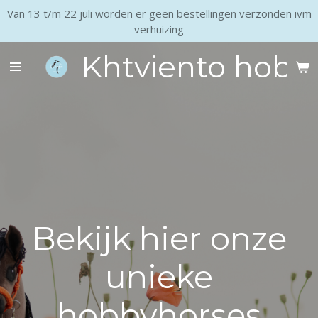
Van 13 t/m 22 juli worden er geen bestellingen verzonden ivm
Ga
verhuizing
direct
naar
Khtviento hobb
de
hoofdinhoud
Bekijk hier onze
unieke
hobbyhorses