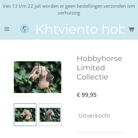
Van 13 t/m 22 juli worden er geen bestellingen verzonden ivm
Ga
verhuizing
direct
naar
Khtviento hobb
de
hoofdinhoud
Hobbyhorse
Limited
Collectie
€ 99,95
Uitverkocht