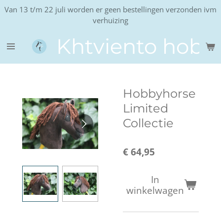
Van 13 t/m 22 juli worden er geen bestellingen verzonden ivm
Ga
verhuizing
direct
naar
Khtviento hobb
de
hoofdinhoud
Hobbyhorse
Limited
Collectie
€ 64,95
In
winkelwagen