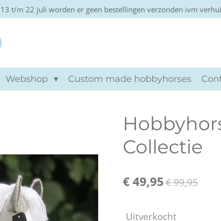
13 t/m 22 juli worden er geen bestellingen verzonden ivm verhu
Khtviento hobbyho
Webshop
Custom made hobbyhorses
Con
Hobbyhors
Collectie
€ 49,95
€ 99,95
Uitverkocht