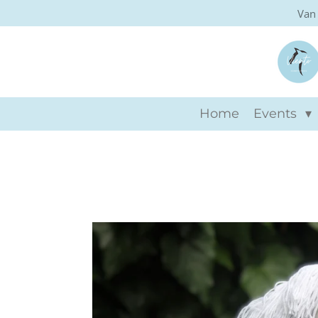
Van 
Ga
direct
naar
de
hoofdinhoud
Home
Events