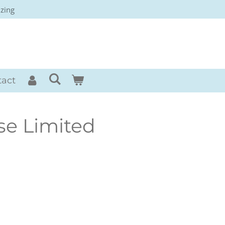
izing
rses
tact
e Limited