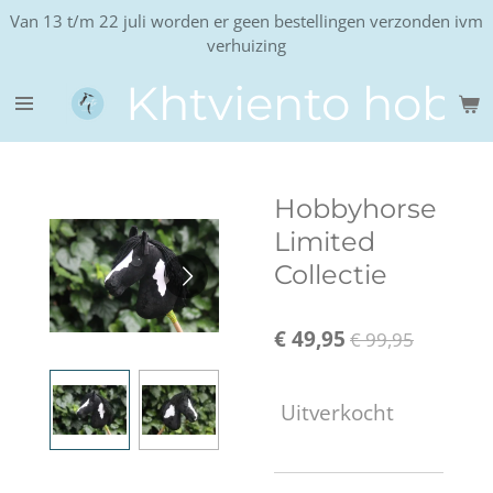
Van 13 t/m 22 juli worden er geen bestellingen verzonden ivm
Ga
verhuizing
direct
naar
Khtviento hobb
de
hoofdinhoud
Hobbyhorse
Limited
Collectie
€ 49,95
€ 99,95
Uitverkocht