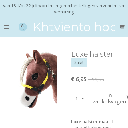
Van 13 t/m 22 juli worden er geen bestellingen verzonden ivm
Ga
verhuizing
direct
naar
Khtviento hobb
de
hoofdinhoud
Luxe halster
Sale!
€ 6,95
€ 11,95
In
winkelwagen
Luxe halster maat L
– stijlvol halster met