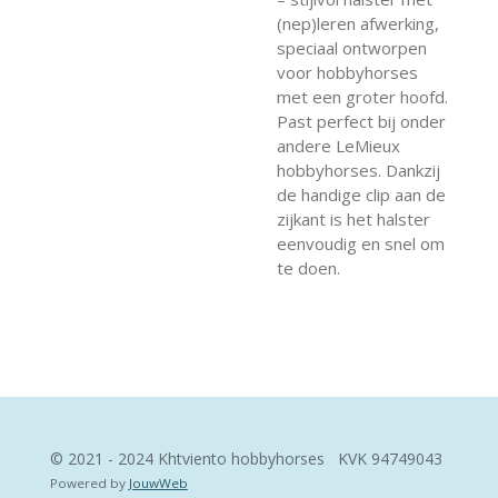
(nep)leren afwerking,
speciaal ontworpen
voor hobbyhorses
met een groter hoofd.
Past perfect bij onder
andere LeMieux
hobbyhorses. Dankzij
de handige clip aan de
zijkant is het halster
eenvoudig en snel om
te doen.
© 2021 - 2024 Khtviento hobbyhorses KVK
94749043
Powered by
JouwWeb