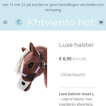
Van 13 t/m 22 juli worden er geen bestellingen verzonden ivm
Ga
verhuizing
direct
naar
Khtviento hobb
de
hoofdinhoud
Luxe halster
€ 6,95
€ 11,95
Uitverkocht
Luxe halster maat L
– stijlvol halster met
(nep)leren afwerking,