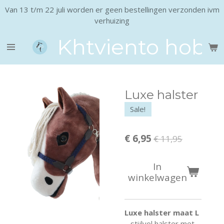
Van 13 t/m 22 juli worden er geen bestellingen verzonden ivm
Ga
verhuizing
direct
naar
Khtviento hobb
de
hoofdinhoud
Luxe halster
Sale!
€ 6,95
€ 11,95
In
winkelwagen
Luxe halster maat L
– stijlvol halster met