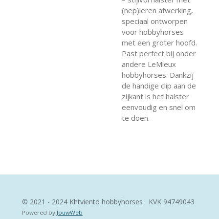
(nep)leren afwerking,
speciaal ontworpen
voor hobbyhorses
met een groter hoofd.
Past perfect bij onder
andere LeMieux
hobbyhorses. Dankzij
de handige clip aan de
zijkant is het halster
eenvoudig en snel om
te doen.
© 2021 - 2024 Khtviento hobbyhorses KVK
94749043
Powered by
JouwWeb