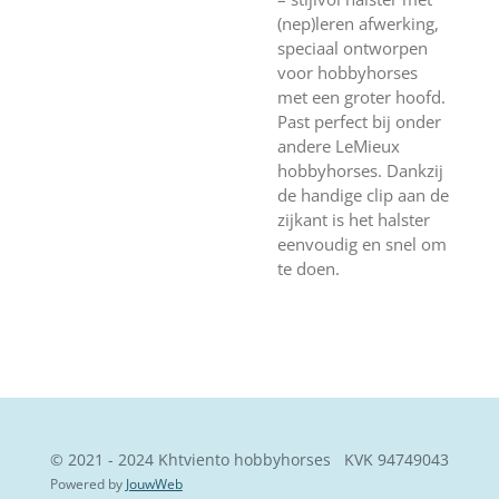
(nep)leren afwerking,
speciaal ontworpen
voor hobbyhorses
met een groter hoofd.
Past perfect bij onder
andere LeMieux
hobbyhorses. Dankzij
de handige clip aan de
zijkant is het halster
eenvoudig en snel om
te doen.
© 2021 - 2024 Khtviento hobbyhorses KVK
94749043
Powered by
JouwWeb