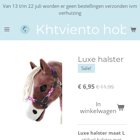
Van 13 t/m 22 juli worden er geen bestellingen verzonden ivm
Ga
verhuizing
direct
naar
Khtviento hobb
de
hoofdinhoud
Luxe halster
Sale!
€ 6,95
€ 11,95
In
winkelwagen
Luxe halster maat L
– stijlvol halster met