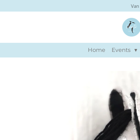
Van 
Ga
direct
naar
de
hoofdinhoud
Home
Events