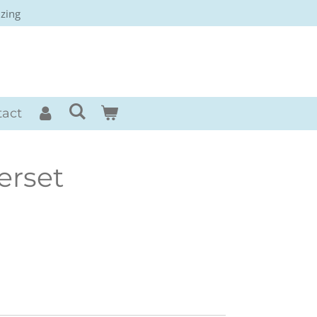
izing
rses
tact
erset