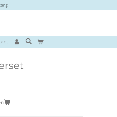
izing
rses
tact
erset
en