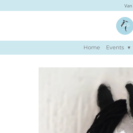
Van 
Ga
direct
naar
de
hoofdinhoud
Home
Events