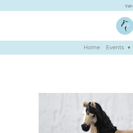
Van
Ga
direct
naar
de
hoofdinhoud
Home
Events