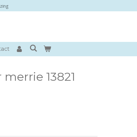
zing
rses
tact
 merrie 13821