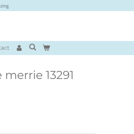
izing
rses
tact
 merrie 13291