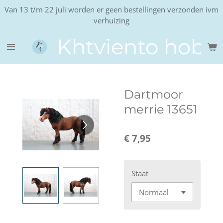
Van 13 t/m 22 juli worden er geen bestellingen verzonden ivm
Ga
verhuizing
direct
naar
Khtviento hobb
de
hoofdinhoud
Dartmoor
merrie 13651
€ 7,95
Staat