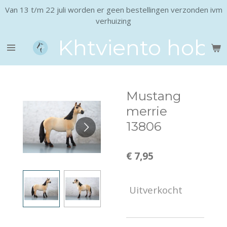
Van 13 t/m 22 juli worden er geen bestellingen verzonden ivm
Ga
verhuizing
direct
naar
Khtviento hobb
de
hoofdinhoud
Mustang
merrie
13806
€ 7,95
Uitverkocht