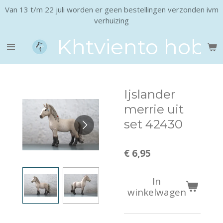
Van 13 t/m 22 juli worden er geen bestellingen verzonden ivm
Ga
verhuizing
direct
naar
Khtviento hobb
de
hoofdinhoud
Ijslander
merrie uit
set 42430
€ 6,95
In
winkelwagen