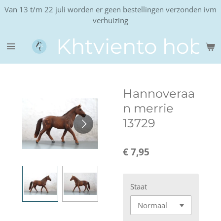
Van 13 t/m 22 juli worden er geen bestellingen verzonden ivm
Ga
verhuizing
direct
naar
Khtviento hobb
de
hoofdinhoud
Hannoveraa
n merrie
13729
€ 7,95
Staat