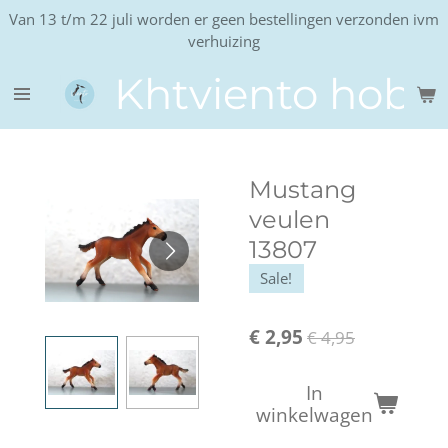
Van 13 t/m 22 juli worden er geen bestellingen verzonden ivm
Ga
verhuizing
direct
naar
Khtviento hobb
de
hoofdinhoud
Mustang
veulen
13807
Sale!
€ 2,95
€ 4,95
In
winkelwagen