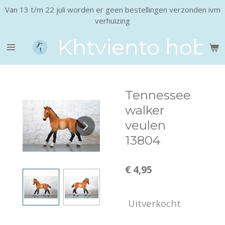
Van 13 t/m 22 juli worden er geen bestellingen verzonden ivm
Ga
verhuizing
direct
naar
Khtviento hobb
de
hoofdinhoud
Tennessee
walker
veulen
13804
€ 4,95
Uitverkocht