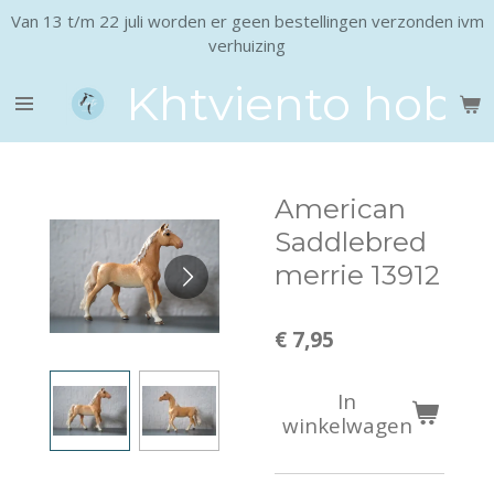
Van 13 t/m 22 juli worden er geen bestellingen verzonden ivm
Ga
verhuizing
direct
naar
Khtviento hobb
de
hoofdinhoud
American
Saddlebred
merrie 13912
€ 7,95
In
winkelwagen