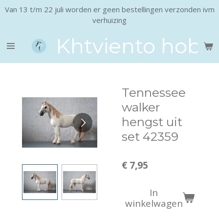
Van 13 t/m 22 juli worden er geen bestellingen verzonden ivm
Ga
verhuizing
direct
naar
Khtviento hobb
de
hoofdinhoud
Tennessee
walker
hengst uit
set 42359
€ 7,95
In
winkelwagen