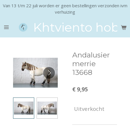
Van 13 t/m 22 juli worden er geen bestellingen verzonden ivm
Ga
verhuizing
direct
naar
Khtviento hobb
de
hoofdinhoud
Andalusier
merrie
13668
€ 9,95
Uitverkocht