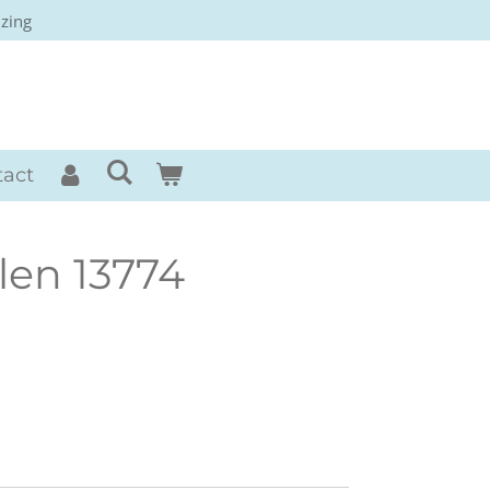
izing
rses
tact
len 13774