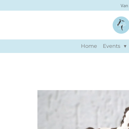
Van 
Ga
direct
naar
de
hoofdinhoud
Home
Events