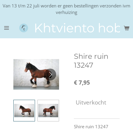
Van 13 t/m 22 juli worden er geen bestellingen verzonden ivm
Ga
verhuizing
direct
naar
Khtviento hobb
de
hoofdinhoud
Shire ruin
13247
€ 7,95
Uitverkocht
Shire ruin 13247