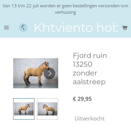
Van 13 t/m 22 juli worden er geen bestellingen verzonden ivm
Ga
verhuizing
direct
naar
Khtviento hobb
de
hoofdinhoud
Fjord ruin
13250
zonder
aalstreep
€ 29,95
Uitverkocht