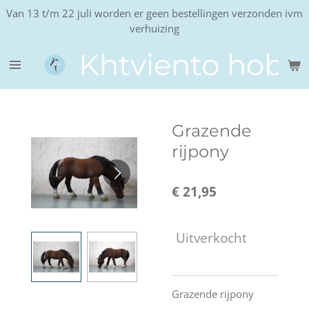
Van 13 t/m 22 juli worden er geen bestellingen verzonden ivm
Ga
verhuizing
direct
naar
Khtviento hobb
de
hoofdinhoud
Grazende
rijpony
€ 21,95
Uitverkocht
Grazende rijpony