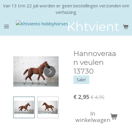
Van 13 t/m 22 juli worden er geen bestellingen verzonden ivm
Ga
verhuizing
direct
naar
Khtviento
de
hoofdinhoud
Hannoveraa
n veulen
13730
Sale!
€ 2,95
€ 4,95
In
winkelwagen