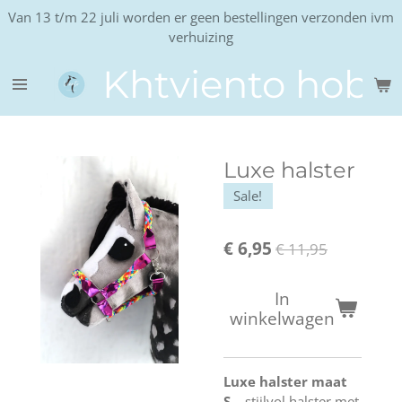
Van 13 t/m 22 juli worden er geen bestellingen verzonden ivm
Ga
verhuizing
direct
naar
Khtviento hobb
de
hoofdinhoud
Luxe halster
Sale!
€ 6,95
€ 11,95
In
winkelwagen
Luxe halster maat
S
– stijlvol halster met