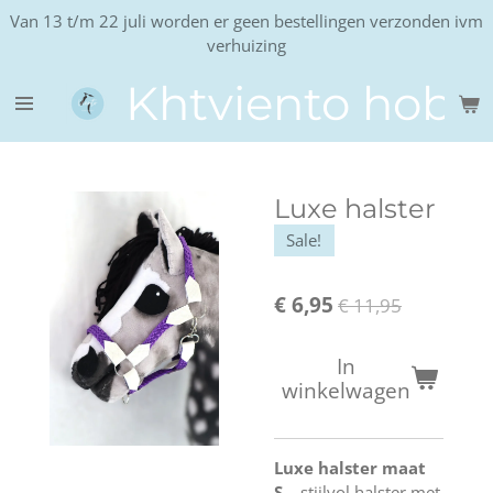
Van 13 t/m 22 juli worden er geen bestellingen verzonden ivm
Ga
verhuizing
direct
naar
Khtviento hobb
de
hoofdinhoud
Luxe halster
Sale!
€ 6,95
€ 11,95
In
winkelwagen
Luxe halster maat
S
– stijlvol halster met