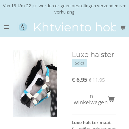
Van 13 t/m 22 juli worden er geen bestellingen verzonden ivm
Ga
verhuizing
direct
naar
Khtviento hobb
de
hoofdinhoud
Luxe halster
Sale!
€ 6,95
€ 11,95
In
winkelwagen
Luxe halster maat
S
– stijlvol halster met