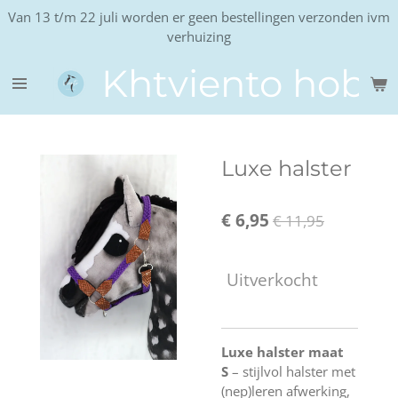
Van 13 t/m 22 juli worden er geen bestellingen verzonden ivm
Ga
verhuizing
direct
naar
Khtviento hobb
de
hoofdinhoud
Luxe halster
€ 6,95
€ 11,95
Uitverkocht
Luxe halster maat
S
– stijlvol halster met
(nep)leren afwerking,