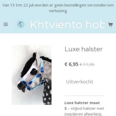
Van 13 t/m 22 juli worden er geen bestellingen verzonden ivm
Ga
verhuizing
direct
naar
Khtviento hobb
de
hoofdinhoud
Luxe halster
€ 6,95
€ 11,95
Uitverkocht
Luxe halster maat
S
– stijlvol halster met
(nep)leren afwerking,