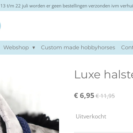
13 t/m 22 juli worden er geen bestellingen verzonden ivm verhu
Khtviento hobbyho
Webshop
Custom made hobbyhorses
Con
Luxe halst
€ 6,95
€ 11,95
Uitverkocht