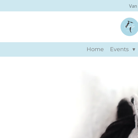
Van 
Ga
direct
naar
de
hoofdinhoud
Home
Events