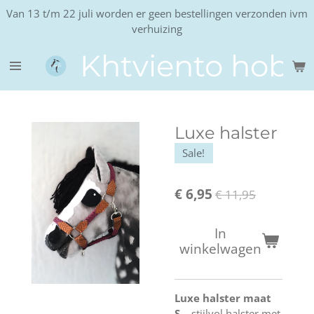
Van 13 t/m 22 juli worden er geen bestellingen verzonden ivm
Ga
verhuizing
direct
naar
Khtviento hobb
de
hoofdinhoud
Luxe halster
Sale!
€ 6,95
€ 11,95
In
winkelwagen
Luxe halster maat
S
– stijlvol halster met