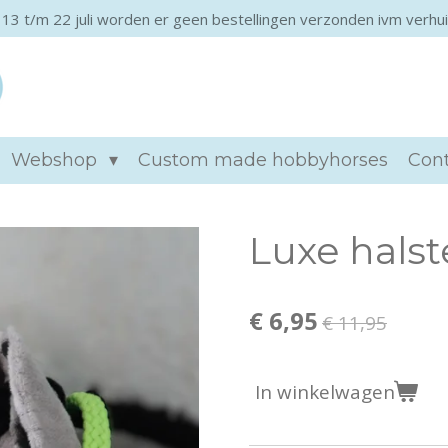
 13 t/m 22 juli worden er geen bestellingen verzonden ivm verhui
Khtviento hobbyho
Webshop
Custom made hobbyhorses
Con
Luxe halst
€ 6,95
€ 11,95
In winkelwagen