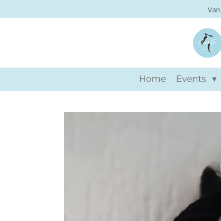
Van
Ga
direct
naar
de
hoofdinhoud
Home
Events