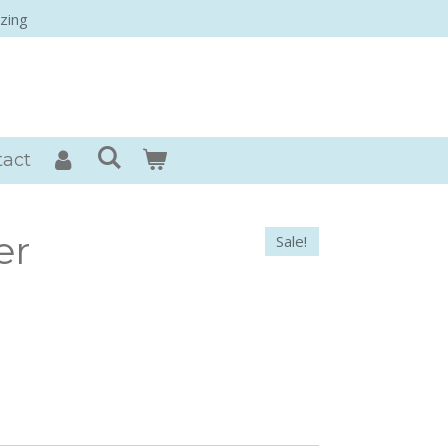
zing
rses
tact
er
Sale!