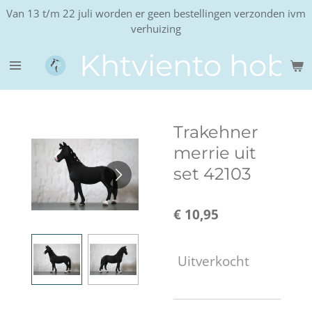
Van 13 t/m 22 juli worden er geen bestellingen verzonden ivm
Ga
verhuizing
direct
naar
Khtviento hobb
de
hoofdinhoud
Trakehner
merrie uit
set 42103
€ 10,95
Uitverkocht