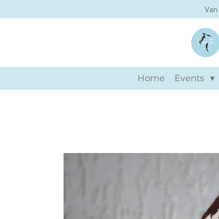
Van 
Ga
direct
naar
de
hoofdinhoud
Home
Events