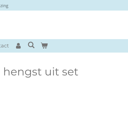
izing
rses
tact
hengst uit set