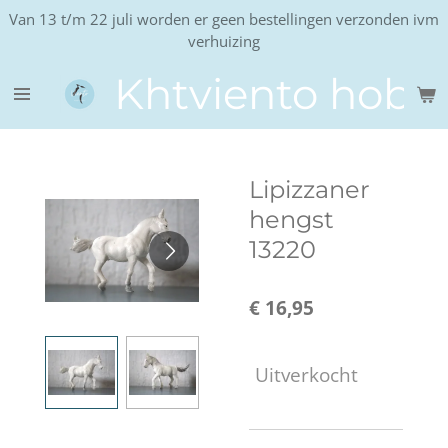
Van 13 t/m 22 juli worden er geen bestellingen verzonden ivm
Ga
verhuizing
direct
naar
Khtviento hobb
de
hoofdinhoud
Lipizzaner
hengst
13220
€ 16,95
Uitverkocht