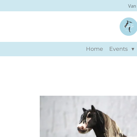
Van 
Ga
direct
naar
de
hoofdinhoud
Home
Events