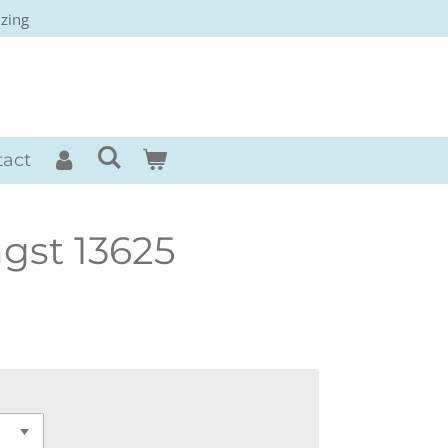
izing
rses
tact
gst 13625