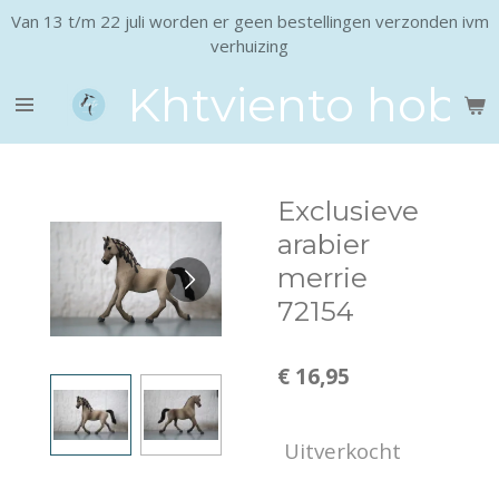
Van 13 t/m 22 juli worden er geen bestellingen verzonden ivm
Ga
verhuizing
direct
naar
Khtviento hobb
de
hoofdinhoud
Exclusieve
arabier
merrie
72154
€ 16,95
Uitverkocht