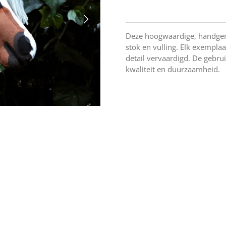
Deze hoogwaardige, handgem
stok en vulling. Elk exempla
detail vervaardigd. De gebru
kwaliteit en duurzaamheid.