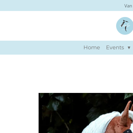
Van 
Ga
direct
naar
de
hoofdinhoud
Home
Events