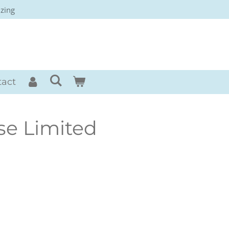
izing
rses
tact
e Limited