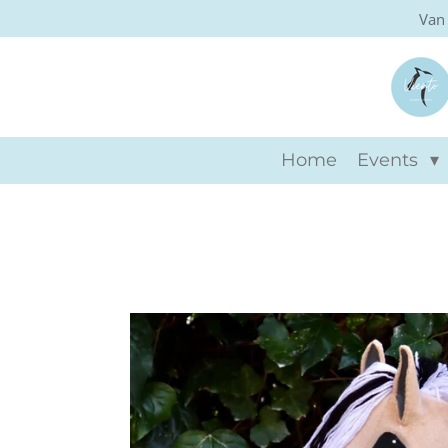
Van 
Ga
direct
naar
de
hoofdinhoud
Home
Events