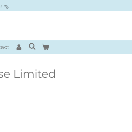
izing
rses
tact
e Limited